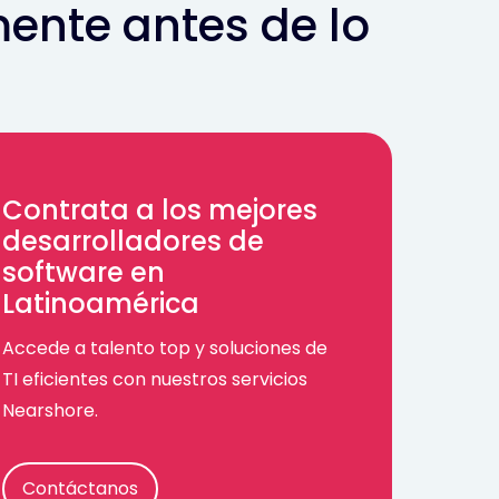
ente antes de lo
Contrata a los mejores
desarrolladores de
software en
Latinoamérica
Accede a talento top y soluciones de
TI eficientes con nuestros servicios
Nearshore.
Contáctanos