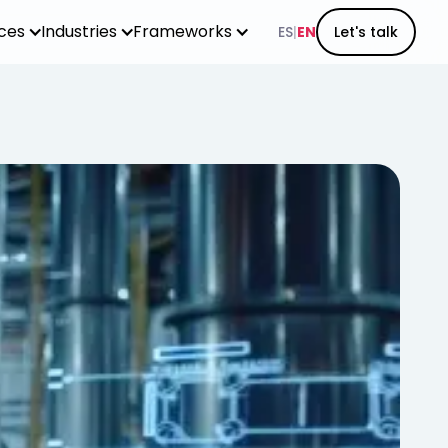
ices
Industries
Frameworks
ES
|
EN
Let's talk