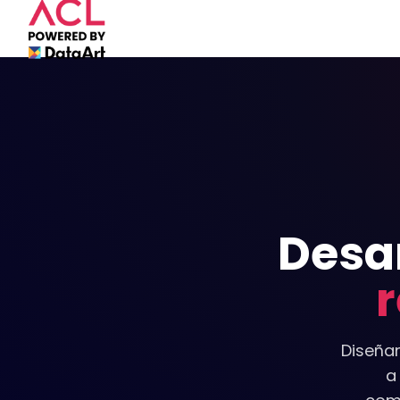
Desar
r
Diseña
a