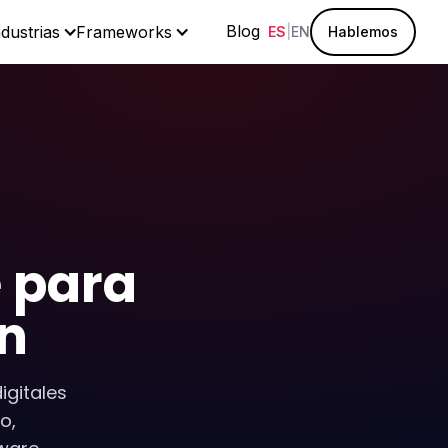
Blog
ndustrias
Frameworks
ES
|
EN
Hablemos
e para
ón
gitales
o,