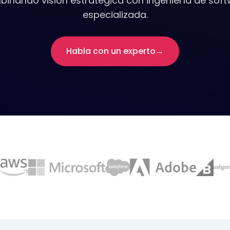
inando visión estratégica con ingeniería de sof
especializada.
Habla con un experto