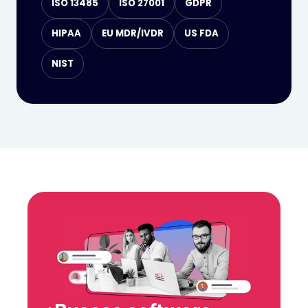
ISO 13485
ISO 27001
GDPR
HIPAA
EU MDR/IVDR
US FDA
NIST