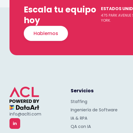
Escala tu equipo
ESTADOS UNI
475 PARK AVENUE 
hoy
YORK.
Hablemos
Servicios
Staffing
Ingeniería de Software
info@aclti.com
IA & RPA
in
QA con IA