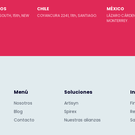
DOS
CHILE
MÉXICO
SOUTH, 15th, NEW
COYANCURA 2241, 11th, SANTIAGO.
LÁZARO CÁRDENA
MONTERREY.
Menú
Soluciones
I
Nosotros
Artisyn
Fi
Blog
Spirex
Re
Contacto
Nuestras alianzas
Sa