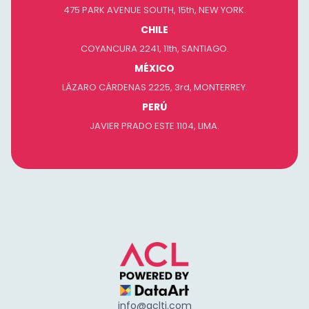
475 PARK AVENUE SOUTH, 15th, NEW YORK.
CHILE
COYANCURA 2241, 11th, SANTIAGO.
MÉXICO
LÁZARO CÁRDENAS 2225, 3rd, MONTERREY.
PERÚ
JAVIER PRADO ESTE 1104, LIMA.
info@aclti.com